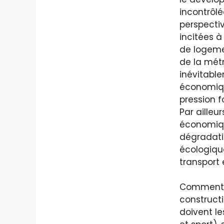
incontrôlé
perspecti
incitées à
de logemen
de la mét
inévitabl
économiqu
pression f
Par ailleu
économiqu
dégradatio
écologique
transport 
Comment le
constructi
doivent l