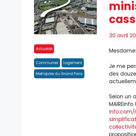
mini
cass
30 avril 2
Actualité
Mesdames e
Communes
Logement
Je me perm
des douze
Metropole du Grand Paris
actuellem
Selon un ar
MAIREinfo 
info.com
simplific
collectivi
propositio