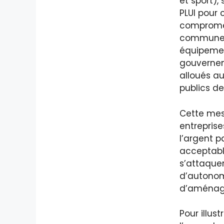
et sport),
PLUI pour
compromet
communes 
équipement
gouvernem
alloués au
publics de
Cette mes
entreprise
l’argent p
acceptabl
s’attaquer
d’autonom
d’aménagem
Pour illus