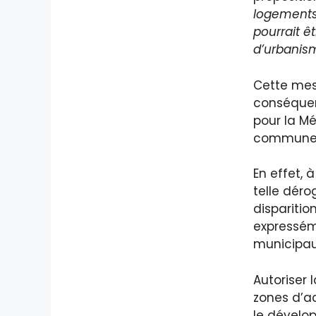
logements
pourrait ê
d’urbanism
Cette mesu
conséquen
pour la Mé
communes
En effet, à
telle dérog
dispariti
expressém
municipau
Autoriser 
zones d’ac
le dévelo