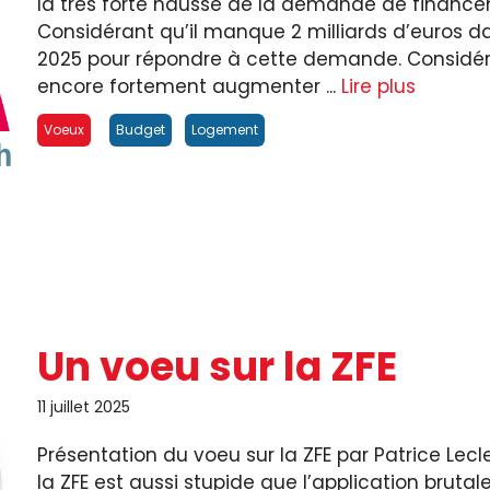
la très forte hausse de la demande de financ
Considérant qu’il manque 2 milliards d’euros da
2025 pour répondre à cette demande. Considé
encore fortement augmenter ...
Lire plus
Voeux
Budget
Logement
Un voeu sur la ZFE
11 juillet 2025
Présentation du voeu sur la ZFE par Patrice Leclerc
la ZFE est aussi stupide que l’application bru