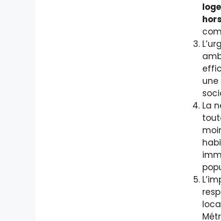
loge
hors
com
L’ur
ambi
effi
une 
socia
La n
tout
moin
habi
imm
popu
L’im
resp
loca
Métr