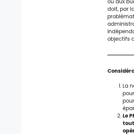
ou aux bud
doit, par 
problémat
administra
indépendan
objectifs d
Considéra
La n
pour
pour
épan
Le P
tout
opé