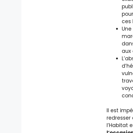
publ
pour
ces 
Une 
marq
dans
aux 
L’ab
d’hé
vuln
trav
voya
cond
Il est imp
redresser 
l’Habitat
l’occasio