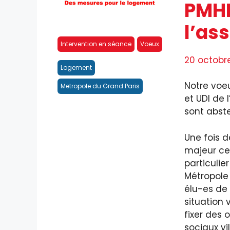
PMHH
l’as
Intervention en séance
Voeux
20 octobr
Logement
Notre voeu
Metropole du Grand Paris
et UDI de 
sont abste
Une fois 
majeur ce
particuli
Métropole 
élu-es de 
situation 
fixer des 
sociaux vil