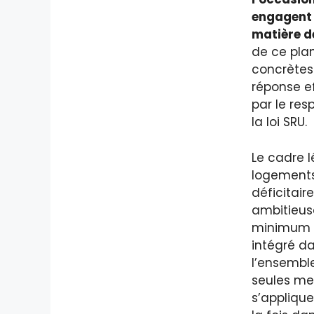
engagent 
matière d
de ce pla
concrètes
réponse ef
par le res
la loi SRU.
Le cadre 
logements
déficitair
ambitieuse
minimum d
intégré da
l’ensemble
seules me
s’applique