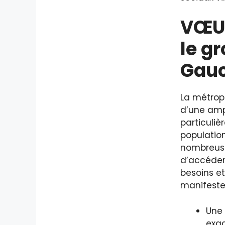
VŒU 
le g
Gau
La métrop
d’une amp
particuli
population
nombreuse
d’accéder
besoins et
manifeste
Une 
exac