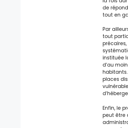
la fois da
de répond
tout en ga
Par ailleu
tout parti
précaires
systémati
instituée
d’au moin
habitants.
places dis
vulnérabl
d’héberge
Enfin, le 
peut être
administr